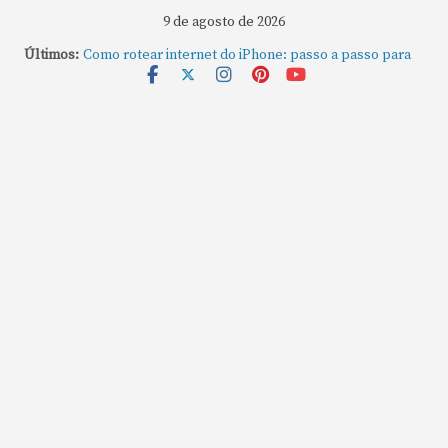
9 de agosto de 2026
Últimos:
Como rotear internet do iPhone: passo a passo para
compartilhar a conexão
Mude Estes Ajustes Agora no Seu Mac
Como Usar os Cantos de Acesso Rápido no Mac
Como fechar rapidamente todas as janelas ou
aplicativos abertos no Mac
Como gravar tela do MacBook: passo a passo simples