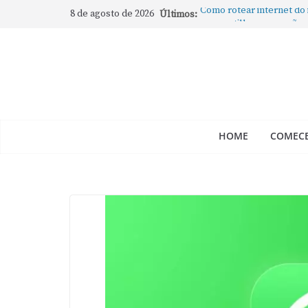
8 de agosto de 2026
Últimos:
Como rotear internet do
compartilhar a conexão
Mude Estes Ajustes Ago
Como Usar os Cantos de
Como fechar rapidamente 
abertos no Mac
Como gravar tela do Mac
HOME
COMECE