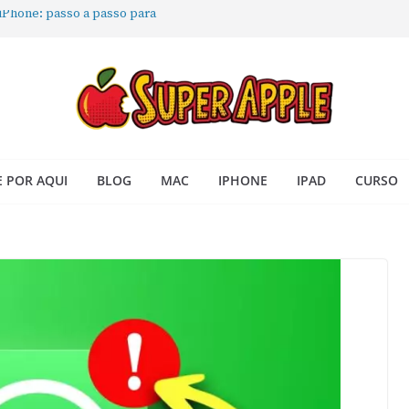
 iPhone: passo a passo para
ra no Seu Mac
 Acesso Rápido no Mac
todas as janelas ou aplicativos
Book: passo a passo simples
 POR AQUI
BLOG
MAC
IPHONE
IPAD
CURSO