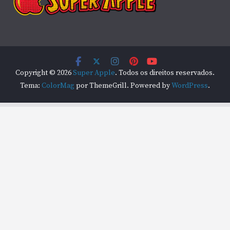
Copyright © 2026
Super Apple
. Todos os direitos reservados.
Tema:
ColorMag
por ThemeGrill. Powered by
WordPress
.