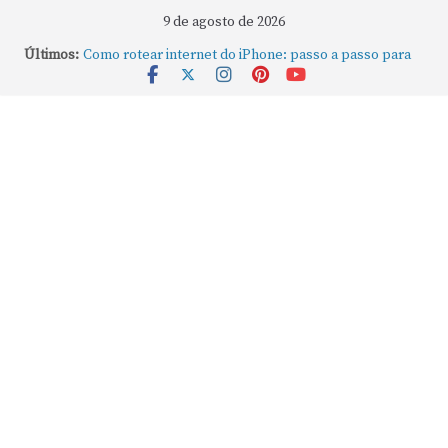
9 de agosto de 2026
Últimos:
Como rotear internet do iPhone: passo a passo para
compartilhar a conexão
Mude Estes Ajustes Agora no Seu Mac
Como Usar os Cantos de Acesso Rápido no Mac
Como fechar rapidamente todas as janelas ou
aplicativos abertos no Mac
Como gravar tela do MacBook: passo a passo simples