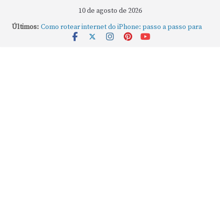
10 de agosto de 2026
Últimos:
Como rotear internet do iPhone: passo a passo para
compartilhar a conexão
Mude Estes Ajustes Agora no Seu Mac
Como Usar os Cantos de Acesso Rápido no Mac
Como fechar rapidamente todas as janelas ou
aplicativos abertos no Mac
Como gravar tela do MacBook: passo a passo simples