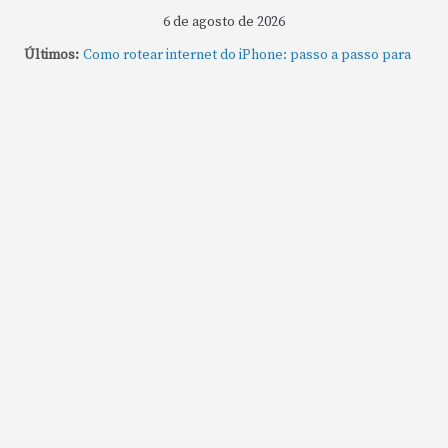
6 de agosto de 2026
Últimos:
Como rotear internet do iPhone: passo a passo para
compartilhar a conexão
Mude Estes Ajustes Agora no Seu Mac
Como Usar os Cantos de Acesso Rápido no Mac
Como fechar rapidamente todas as janelas ou
aplicativos abertos no Mac
Como gravar tela do MacBook: passo a passo simples