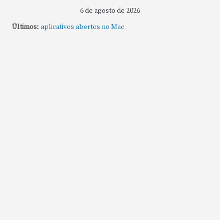
6 de agosto de 2026
Últimos:
Como fechar rapidamente todas as janelas ou
aplicativos abertos no Mac
Como gravar tela do MacBook: passo a passo simples
Como rotear internet do iPhone: passo a passo para
compartilhar a conexão
Mude Estes Ajustes Agora no Seu Mac
Como Usar os Cantos de Acesso Rápido no Mac