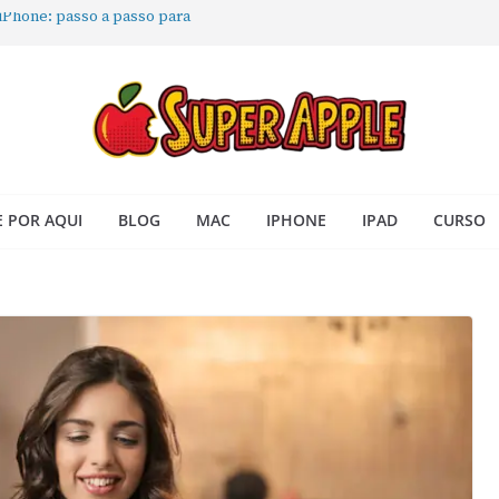
 iPhone: passo a passo para
ra no Seu Mac
 Acesso Rápido no Mac
todas as janelas ou aplicativos
Book: passo a passo simples
 POR AQUI
BLOG
MAC
IPHONE
IPAD
CURSO