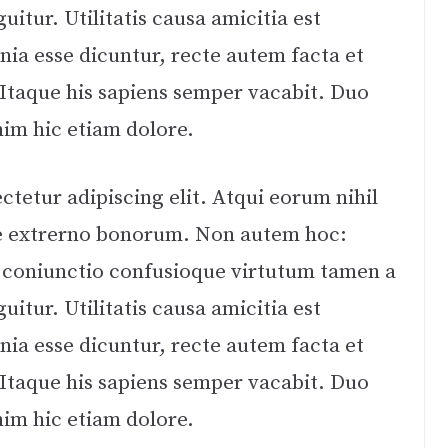
itur. Utilitatis causa amicitia est
a esse dicuntur, recte autem facta et
taque his sapiens semper vacabit. Duo
nim hic etiam dolore.
tetur adipiscing elit. Atqui eorum nihil
tque extrerno bonorum. Non autem hoc:
c coniunctio confusioque virtutum tamen a
itur. Utilitatis causa amicitia est
a esse dicuntur, recte autem facta et
taque his sapiens semper vacabit. Duo
nim hic etiam dolore.