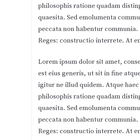
philosophis ratione quadam distingu
quaesita. Sed emolumenta communi
peccata non habentur communia. I
Reges: constructio interrete. At e
Lorem ipsum dolor sit amet, consec
est eius generis, ut sit in fine a
igitur ne illud quidem. Atque hae
philosophis ratione quadam distingu
quaesita. Sed emolumenta communi
peccata non habentur communia. I
Reges: constructio interrete. At e