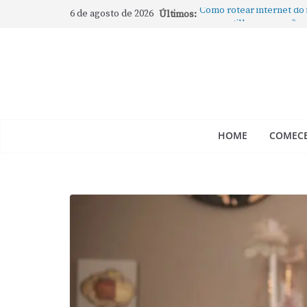
6 de agosto de 2026
Últimos:
Como rotear internet do
compartilhar a conexão
Mude Estes Ajustes Ago
Como Usar os Cantos de
Como fechar rapidamente 
abertos no Mac
Como gravar tela do Mac
HOME
COMECE