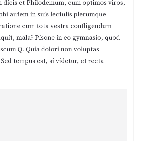
m dicis et Philodemum, cum optimos viros,
hi autem in suis lectulis plerumque
ratione cum tota vestra confligendum
inquit, mala? Pisone in eo gymnasio, quod
cum Q. Quia dolori non voluptas
 Sed tempus est, si videtur, et recta