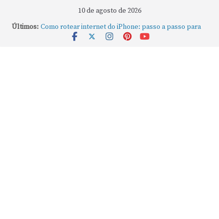
10 de agosto de 2026
Últimos:
Como rotear internet do iPhone: passo a passo para
compartilhar a conexão
Mude Estes Ajustes Agora no Seu Mac
Como Usar os Cantos de Acesso Rápido no Mac
Como fechar rapidamente todas as janelas ou
aplicativos abertos no Mac
Como gravar tela do MacBook: passo a passo simples