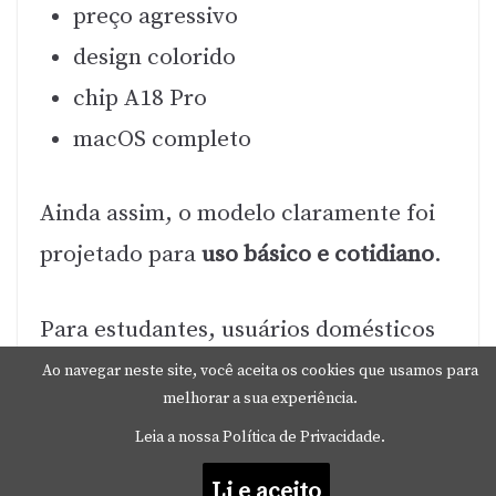
preço agressivo
design colorido
chip A18 Pro
macOS completo
Ainda assim, o modelo claramente foi
projetado para
uso básico e cotidiano
.
Para estudantes, usuários domésticos
ou quem precisa de um notebook leve,
Ao navegar neste site, você aceita os cookies que usamos para
melhorar a sua experiência.
ele pode ser uma ótima escolha. Por
Leia a nossa Política de Privacidade.
outro lado, para quem precisa de
mais
Li e aceito
desempenho e multitarefa
, o MacBook