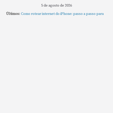
5 de agosto de 2026
Como gravar tela do MacBook: passo a passo simples
Últimos:
Como rotear internet do iPhone: passo a passo para
compartilhar a conexão
Mude Estes Ajustes Agora no Seu Mac
Como Usar os Cantos de Acesso Rápido no Mac
Como fechar rapidamente todas as janelas ou
aplicativos abertos no Mac