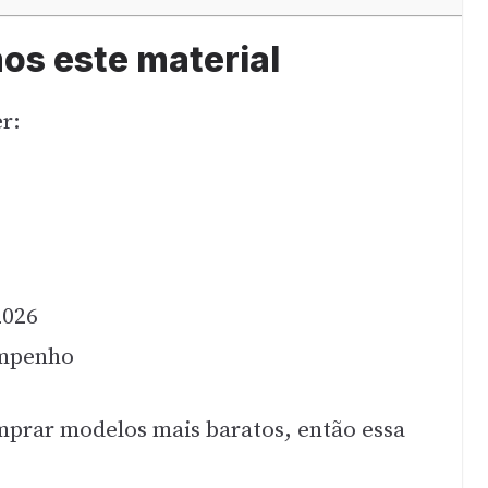
s este material
r:
2026
empenho
mprar modelos mais baratos, então essa