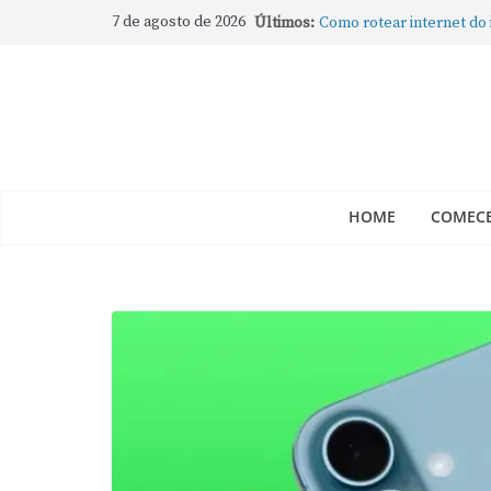
Como gravar tela do Mac
7 de agosto de 2026
Últimos:
Como rotear internet do
compartilhar a conexão
Mude Estes Ajustes Ago
Como Usar os Cantos de
Como fechar rapidamente 
abertos no Mac
HOME
COMECE