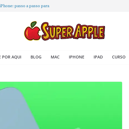
Book: passo a passo simples
 iPhone: passo a passo para
ra no Seu Mac
 Acesso Rápido no Mac
todas as janelas ou aplicativos
 POR AQUI
BLOG
MAC
IPHONE
IPAD
CURSO