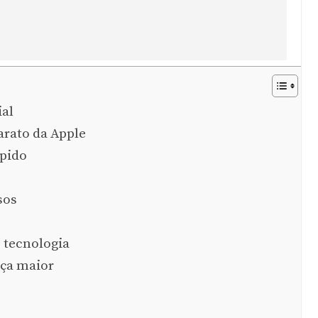
al
arato da Apple
pido
sos
 tecnologia
ça maior