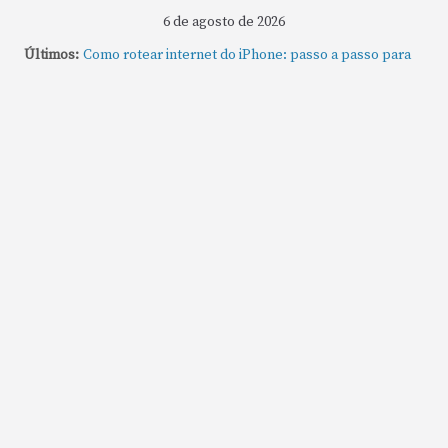
6 de agosto de 2026
Últimos:
Como rotear internet do iPhone: passo a passo para
compartilhar a conexão
Mude Estes Ajustes Agora no Seu Mac
Como Usar os Cantos de Acesso Rápido no Mac
Como fechar rapidamente todas as janelas ou
aplicativos abertos no Mac
Como gravar tela do MacBook: passo a passo simples