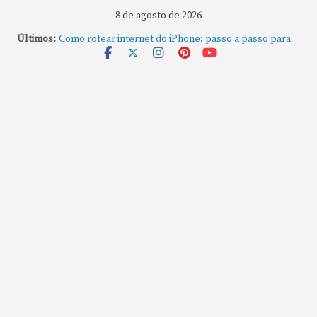
8 de agosto de 2026
Últimos:
Como rotear internet do iPhone: passo a passo para
compartilhar a conexão
Mude Estes Ajustes Agora no Seu Mac
Como Usar os Cantos de Acesso Rápido no Mac
Como fechar rapidamente todas as janelas ou
aplicativos abertos no Mac
Como gravar tela do MacBook: passo a passo simples