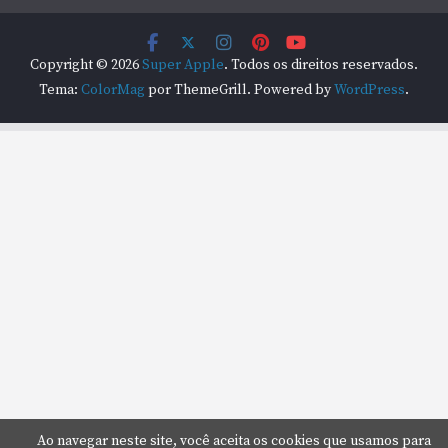
Copyright © 2026
Super Apple
. Todos os direitos reservados.
Tema:
ColorMag
por ThemeGrill. Powered by
WordPress
.
Ao navegar neste site, você aceita os cookies que usamos para