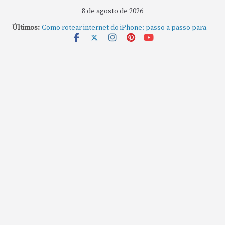
8 de agosto de 2026
Últimos:
Como rotear internet do iPhone: passo a passo para
compartilhar a conexão
Mude Estes Ajustes Agora no Seu Mac
Como Usar os Cantos de Acesso Rápido no Mac
Como fechar rapidamente todas as janelas ou
aplicativos abertos no Mac
Como gravar tela do MacBook: passo a passo simples