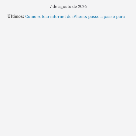
7 de agosto de 2026
Últimos:
Como rotear internet do iPhone: passo a passo para
compartilhar a conexão
Mude Estes Ajustes Agora no Seu Mac
Como Usar os Cantos de Acesso Rápido no Mac
Como fechar rapidamente todas as janelas ou
aplicativos abertos no Mac
Como gravar tela do MacBook: passo a passo simples