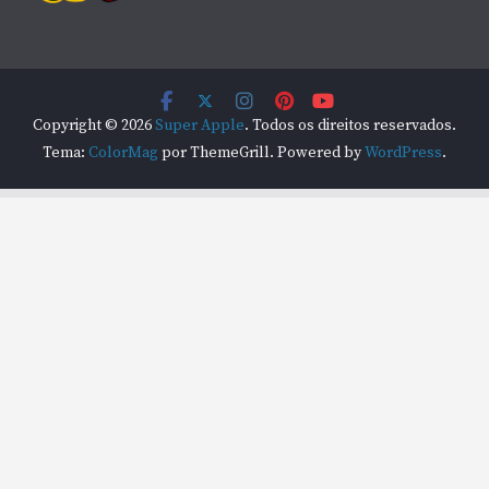
Copyright © 2026
Super Apple
. Todos os direitos reservados.
Tema:
ColorMag
por ThemeGrill. Powered by
WordPress
.