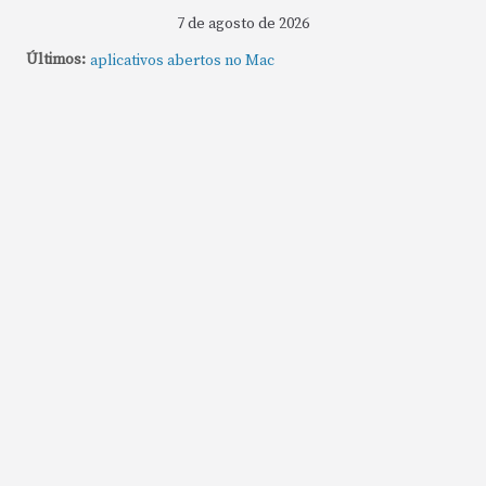
7 de agosto de 2026
Últimos:
Como fechar rapidamente todas as janelas ou
aplicativos abertos no Mac
Como gravar tela do MacBook: passo a passo simples
Como rotear internet do iPhone: passo a passo para
compartilhar a conexão
Mude Estes Ajustes Agora no Seu Mac
Como Usar os Cantos de Acesso Rápido no Mac