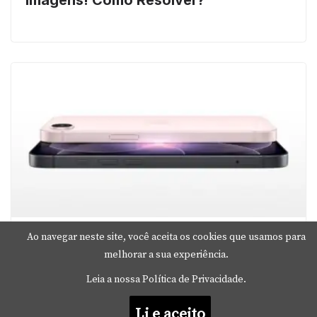
Ao navegar neste site, você aceita os cookies que usamos para
iPhone 17e é o Melhor Custo-
Benefício da Apple?
melhorar a sua experiência.
Leia a nossa Política de Privacidade.
Li e aceito