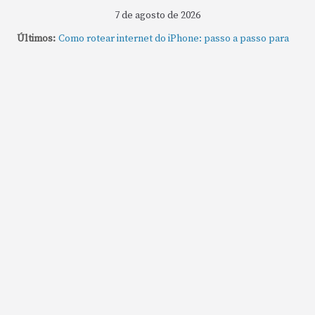
7 de agosto de 2026
Últimos:
Como rotear internet do iPhone: passo a passo para
compartilhar a conexão
Mude Estes Ajustes Agora no Seu Mac
Como Usar os Cantos de Acesso Rápido no Mac
Como fechar rapidamente todas as janelas ou
aplicativos abertos no Mac
Como gravar tela do MacBook: passo a passo simples