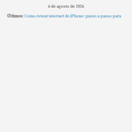
6 de agosto de 2026
Últimos:
Como rotear internet do iPhone: passo a passo para
compartilhar a conexão
Mude Estes Ajustes Agora no Seu Mac
Como Usar os Cantos de Acesso Rápido no Mac
Como fechar rapidamente todas as janelas ou
aplicativos abertos no Mac
Como gravar tela do MacBook: passo a passo simples