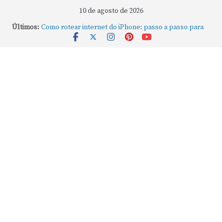
10 de agosto de 2026
Últimos:
Como rotear internet do iPhone: passo a passo para
compartilhar a conexão
Mude Estes Ajustes Agora no Seu Mac
Como Usar os Cantos de Acesso Rápido no Mac
Como fechar rapidamente todas as janelas ou
aplicativos abertos no Mac
Como gravar tela do MacBook: passo a passo simples