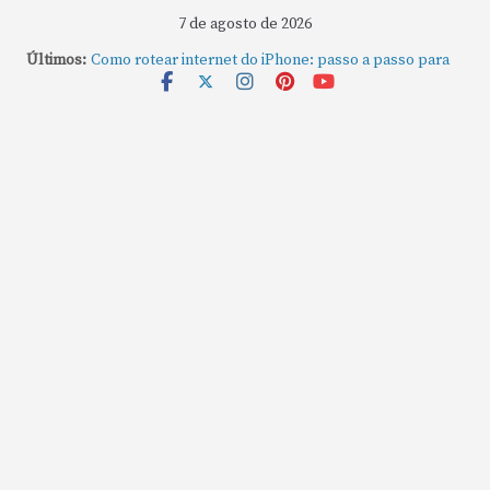
7 de agosto de 2026
Últimos:
Como rotear internet do iPhone: passo a passo para
compartilhar a conexão
Mude Estes Ajustes Agora no Seu Mac
Como Usar os Cantos de Acesso Rápido no Mac
Como fechar rapidamente todas as janelas ou
aplicativos abertos no Mac
Como gravar tela do MacBook: passo a passo simples