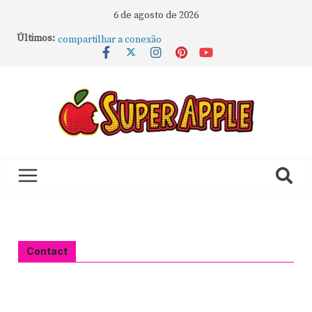
6 de agosto de 2026
Como rotear internet do iPhone: passo a passo para
Últimos:
compartilhar a conexão
Mude Estes Ajustes Agora no Seu Mac
Como Usar os Cantos de Acesso Rápido no Mac
Como fechar rapidamente todas as janelas ou
aplicativos abertos no Mac
Como gravar tela do MacBook: passo a passo simples
Contact