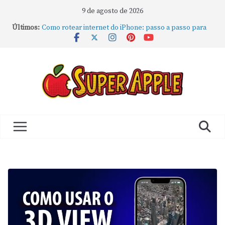
9 de agosto de 2026
Últimos:
Como rotear internet do iPhone: passo a passo para
compartilhar a conexão
Mude Estes Ajustes Agora no Seu Mac
Como Usar os Cantos de Acesso Rápido no Mac
Como fechar rapidamente todas as janelas ou
aplicativos abertos no Mac
Como gravar tela do MacBook: passo a passo simples