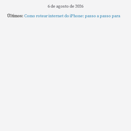
6 de agosto de 2026
Últimos:
Como rotear internet do iPhone: passo a passo para
compartilhar a conexão
Mude Estes Ajustes Agora no Seu Mac
Como Usar os Cantos de Acesso Rápido no Mac
Como fechar rapidamente todas as janelas ou
aplicativos abertos no Mac
Como gravar tela do MacBook: passo a passo simples