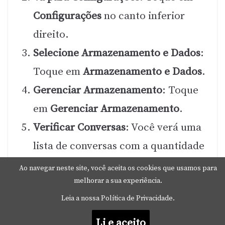
Configurações
no canto inferior
direito.
Selecione Armazenamento e Dados
:
Toque em
Armazenamento e Dados
.
Gerenciar Armazenamento
: Toque
em
Gerenciar Armazenamento
.
Verificar Conversas
: Você verá uma
lista de conversas com a quantidade
de armazenamento que cada uma
Ao navegar neste site, você aceita os cookies que usamos para
melhorar a sua experiência.
ocupa. Selecione a conversa que
Leia a nossa Política de Privacidade.
deseja limpar.
Limpar Dados
: Por fim, toque em
Li e aceito