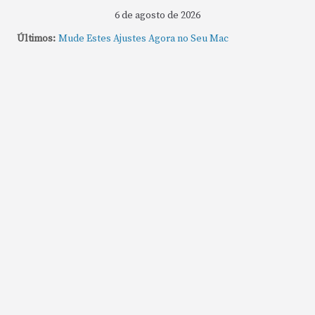
6 de agosto de 2026
Últimos:
Mude Estes Ajustes Agora no Seu Mac
Como Usar os Cantos de Acesso Rápido no Mac
Como fechar rapidamente todas as janelas ou
aplicativos abertos no Mac
Como gravar tela do MacBook: passo a passo simples
Como rotear internet do iPhone: passo a passo para
compartilhar a conexão