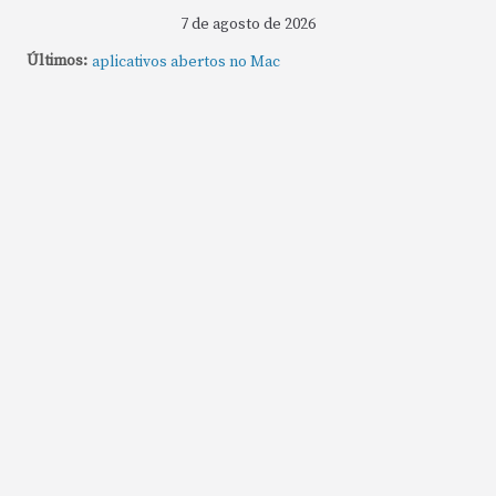
7 de agosto de 2026
Últimos:
Como fechar rapidamente todas as janelas ou
aplicativos abertos no Mac
Como gravar tela do MacBook: passo a passo simples
Como rotear internet do iPhone: passo a passo para
compartilhar a conexão
Mude Estes Ajustes Agora no Seu Mac
Como Usar os Cantos de Acesso Rápido no Mac