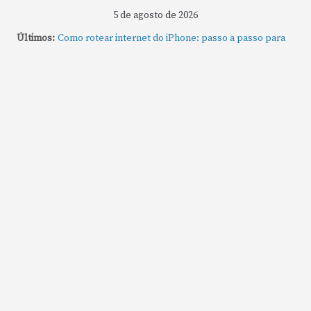
5 de agosto de 2026
Últimos:
Como rotear internet do iPhone: passo a passo para
compartilhar a conexão
Mude Estes Ajustes Agora no Seu Mac
Como Usar os Cantos de Acesso Rápido no Mac
Como fechar rapidamente todas as janelas ou
aplicativos abertos no Mac
Como gravar tela do MacBook: passo a passo simples