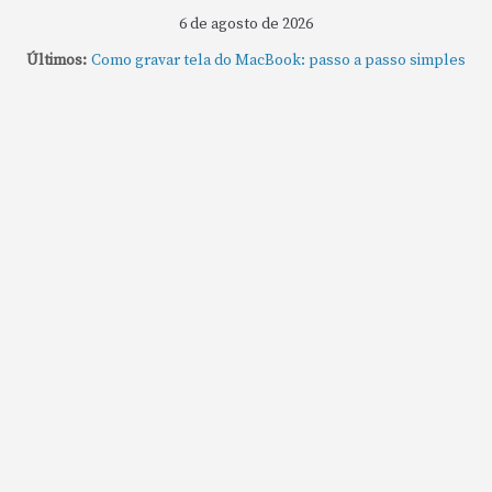
6 de agosto de 2026
Últimos:
Como fechar rapidamente todas as janelas ou
aplicativos abertos no Mac
Como gravar tela do MacBook: passo a passo simples
Como rotear internet do iPhone: passo a passo para
compartilhar a conexão
Mude Estes Ajustes Agora no Seu Mac
Como Usar os Cantos de Acesso Rápido no Mac