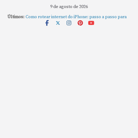
9 de agosto de 2026
Últimos:
Como rotear internet do iPhone: passo a passo para
compartilhar a conexão
Mude Estes Ajustes Agora no Seu Mac
Como Usar os Cantos de Acesso Rápido no Mac
Como fechar rapidamente todas as janelas ou
aplicativos abertos no Mac
Como gravar tela do MacBook: passo a passo simples