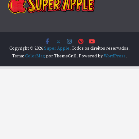
Copyright © 2026
Super Apple
. Todos os direitos reservados.
Tema:
ColorMag
por ThemeGrill. Powered by
WordPress
.