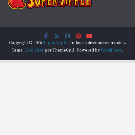
Copyright © 2026
Super Apple
. Todos os direitos reservados.
Tema:
ColorMag
por ThemeGrill. Powered by
WordPress
.