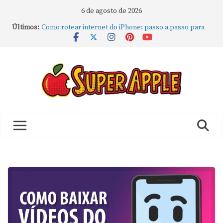
6 de agosto de 2026
Últimos:
Como rotear internet do iPhone: passo a passo para
compartilhar a conexão
Mude Estes Ajustes Agora no Seu Mac
Como Usar os Cantos de Acesso Rápido no Mac
Como fechar rapidamente todas as janelas ou
aplicativos abertos no Mac
Como gravar tela do MacBook: passo a passo simples