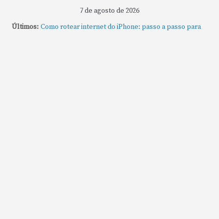
7 de agosto de 2026
Últimos:
Como rotear internet do iPhone: passo a passo para
compartilhar a conexão
Mude Estes Ajustes Agora no Seu Mac
Como Usar os Cantos de Acesso Rápido no Mac
Como fechar rapidamente todas as janelas ou
aplicativos abertos no Mac
Como gravar tela do MacBook: passo a passo simples