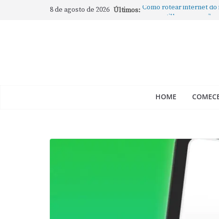
8 de agosto de 2026
Últimos:
Como rotear internet do
compartilhar a conexão
Mude Estes Ajustes Ago
Como Usar os Cantos de
Como fechar rapidamente 
abertos no Mac
Como gravar tela do Mac
HOME
COMECE