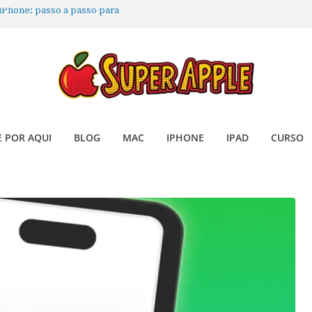
 iPhone: passo a passo para
ra no Seu Mac
 Acesso Rápido no Mac
todas as janelas ou aplicativos
Book: passo a passo simples
 POR AQUI
BLOG
MAC
IPHONE
IPAD
CURSO