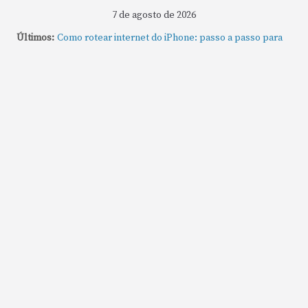
7 de agosto de 2026
Últimos:
Como rotear internet do iPhone: passo a passo para
compartilhar a conexão
Mude Estes Ajustes Agora no Seu Mac
Como Usar os Cantos de Acesso Rápido no Mac
Como fechar rapidamente todas as janelas ou
aplicativos abertos no Mac
Como gravar tela do MacBook: passo a passo simples