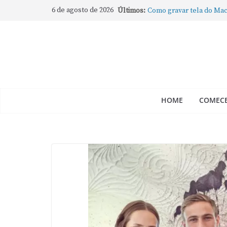
6 de agosto de 2026
Últimos:
Como gravar tela do Mac
Como rotear internet do
compartilhar a conexão
Mude Estes Ajustes Ago
Como Usar os Cantos de
Como fechar rapidamente 
abertos no Mac
HOME
COMECE