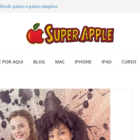
Book: passo a passo simples
 iPhone: passo a passo para
ra no Seu Mac
 Acesso Rápido no Mac
todas as janelas ou aplicativos
 POR AQUI
BLOG
MAC
IPHONE
IPAD
CURSO