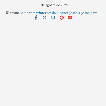
8 de agosto de 2026
Últimos:
Como rotear internet do iPhone: passo a passo para
compartilhar a conexão
Mude Estes Ajustes Agora no Seu Mac
Como Usar os Cantos de Acesso Rápido no Mac
Como fechar rapidamente todas as janelas ou
aplicativos abertos no Mac
Como gravar tela do MacBook: passo a passo simples