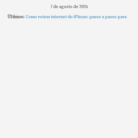
7 de agosto de 2026
Últimos:
Como rotear internet do iPhone: passo a passo para
compartilhar a conexão
Mude Estes Ajustes Agora no Seu Mac
Como Usar os Cantos de Acesso Rápido no Mac
Como fechar rapidamente todas as janelas ou
aplicativos abertos no Mac
Como gravar tela do MacBook: passo a passo simples