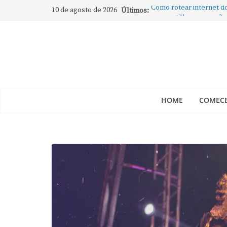
10 de agosto de 2026
Últimos:
Como rotear internet d
compartilhar a conexão
Mude Estes Ajustes Ag
Como Usar os Cantos d
Como fechar rapidamente
abertos no Mac
Como gravar tela do M
HOME
COMECE