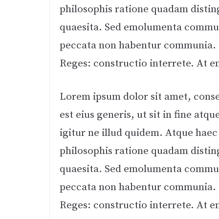
philosophis ratione quadam distingu
quaesita. Sed emolumenta communi
peccata non habentur communia. I
Reges: constructio interrete. At e
Lorem ipsum dolor sit amet, consec
est eius generis, ut sit in fine a
igitur ne illud quidem. Atque hae
philosophis ratione quadam distingu
quaesita. Sed emolumenta communi
peccata non habentur communia. I
Reges: constructio interrete. At e