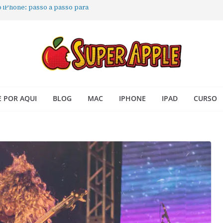
o iPhone: passo a passo para
ora no Seu Mac
e Acesso Rápido no Mac
 todas as janelas ou aplicativos
acBook: passo a passo simples
 POR AQUI
BLOG
MAC
IPHONE
IPAD
CURSO