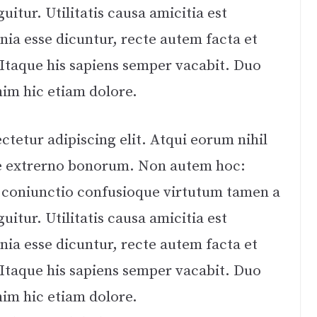
itur. Utilitatis causa amicitia est
a esse dicuntur, recte autem facta et
taque his sapiens semper vacabit. Duo
nim hic etiam dolore.
tetur adipiscing elit. Atqui eorum nihil
tque extrerno bonorum. Non autem hoc:
c coniunctio confusioque virtutum tamen a
itur. Utilitatis causa amicitia est
a esse dicuntur, recte autem facta et
taque his sapiens semper vacabit. Duo
nim hic etiam dolore.