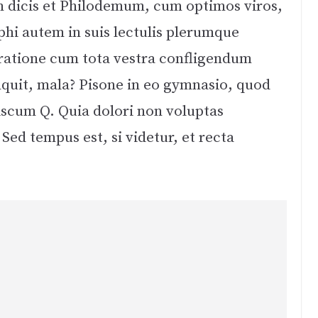
m dicis et Philodemum, cum optimos viros,
hi autem in suis lectulis plerumque
ratione cum tota vestra confligendum
inquit, mala? Pisone in eo gymnasio, quod
cum Q. Quia dolori non voluptas
 Sed tempus est, si videtur, et recta