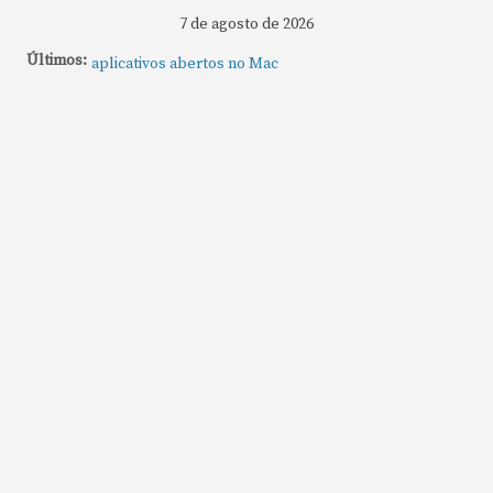
7 de agosto de 2026
Últimos:
Como fechar rapidamente todas as janelas ou
aplicativos abertos no Mac
Como gravar tela do MacBook: passo a passo simples
Como rotear internet do iPhone: passo a passo para
compartilhar a conexão
Mude Estes Ajustes Agora no Seu Mac
Como Usar os Cantos de Acesso Rápido no Mac