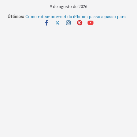
9 de agosto de 2026
Últimos:
Como rotear internet do iPhone: passo a passo para
compartilhar a conexão
Mude Estes Ajustes Agora no Seu Mac
Como Usar os Cantos de Acesso Rápido no Mac
Como fechar rapidamente todas as janelas ou
aplicativos abertos no Mac
Como gravar tela do MacBook: passo a passo simples