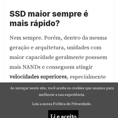
SSD maior sempre é
mais rápido?
Nem sempre. Porém, dentro da mesma
geração e arquitetura, unidades com
maior capacidade geralmente possuem
mais NANDs e conseguem atingir
velocidades superiores
, especialmente
em escrita.
Ao navegar neste site, você aceita os cookies que usamos para
melhorar a sua experiência.
Vale mais a pena fazer
Leia a nossa Política de Privacidade.
upgrade interno ou usar
Li e aceito