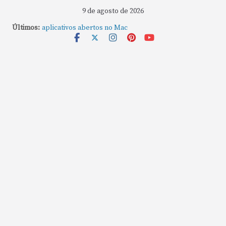
9 de agosto de 2026
Últimos:
Como fechar rapidamente todas as janelas ou
aplicativos abertos no Mac
Como gravar tela do MacBook: passo a passo simples
Como rotear internet do iPhone: passo a passo para
compartilhar a conexão
Mude Estes Ajustes Agora no Seu Mac
Como Usar os Cantos de Acesso Rápido no Mac