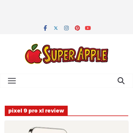
pixel 9 pro xl review