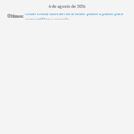
6 de agosto de 2026
Como rotear internet do iPhone: passo a passo para
Últimos:
compartilhar a conexão
Mude Estes Ajustes Agora no Seu Mac
Como Usar os Cantos de Acesso Rápido no Mac
Como fechar rapidamente todas as janelas ou
aplicativos abertos no Mac
Como gravar tela do MacBook: passo a passo simples