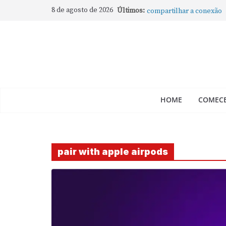
Como rotear internet do
8 de agosto de 2026
Últimos:
compartilhar a conexão
Mude Estes Ajustes Ago
Como Usar os Cantos de
Como fechar rapidamente 
abertos no Mac
Como gravar tela do Mac
HOME
COMECE
pair with apple airpods