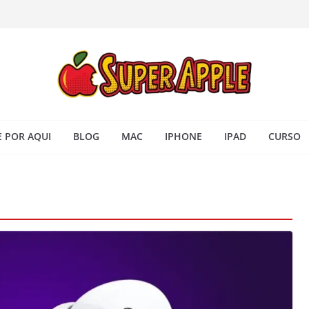
 iPhone: passo a passo para
ra no Seu Mac
 Acesso Rápido no Mac
todas as janelas ou aplicativos
Book: passo a passo simples
 POR AQUI
BLOG
MAC
IPHONE
IPAD
CURSO