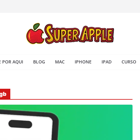
 iPhone: passo a passo para
ra no Seu Mac
 Acesso Rápido no Mac
todas as janelas ou aplicativos
Book: passo a passo simples
 POR AQUI
BLOG
MAC
IPHONE
IPAD
CURSO
 gb