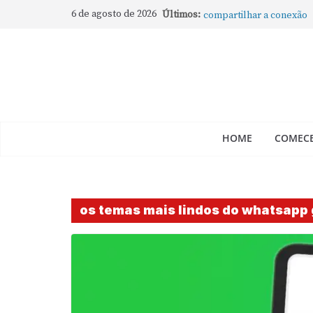
Como rotear internet do
6 de agosto de 2026
Últimos:
compartilhar a conexão
Mude Estes Ajustes Ago
Como Usar os Cantos de
Como fechar rapidamente 
abertos no Mac
Como gravar tela do Mac
HOME
COMECE
os temas mais lindos do whatsapp