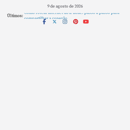
9 de agosto de 2026
Como rotear internet do iPhone: passo a passo para
Últimos:
compartilhar a conexão
Mude Estes Ajustes Agora no Seu Mac
Como Usar os Cantos de Acesso Rápido no Mac
Como fechar rapidamente todas as janelas ou
aplicativos abertos no Mac
Como gravar tela do MacBook: passo a passo simples