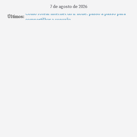
7 de agosto de 2026
Como rotear internet do iPhone: passo a passo para
Últimos:
compartilhar a conexão
Mude Estes Ajustes Agora no Seu Mac
Como Usar os Cantos de Acesso Rápido no Mac
Como fechar rapidamente todas as janelas ou
aplicativos abertos no Mac
Como gravar tela do MacBook: passo a passo simples