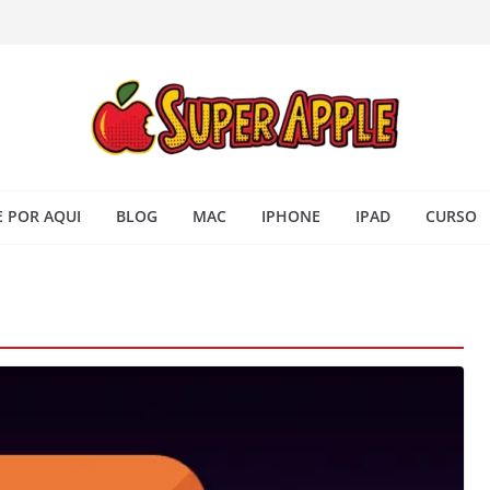
 iPhone: passo a passo para
ra no Seu Mac
 Acesso Rápido no Mac
todas as janelas ou aplicativos
Book: passo a passo simples
 POR AQUI
BLOG
MAC
IPHONE
IPAD
CURSO