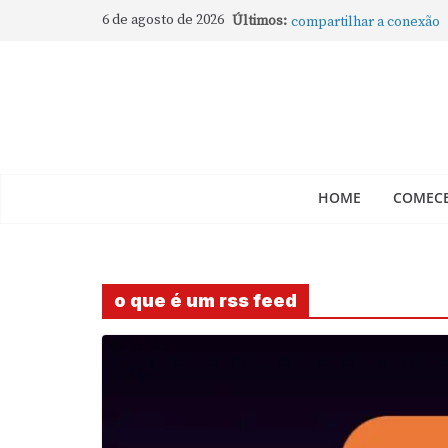
Como rotear internet do
6 de agosto de 2026
Últimos:
compartilhar a conexão
Mude Estes Ajustes Ago
Como Usar os Cantos de
Como fechar rapidamente 
abertos no Mac
Como gravar tela do Mac
HOME
COMECE
o que é um rss feed