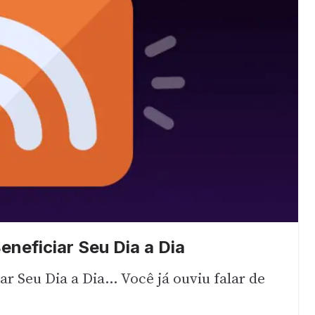
neficiar Seu Dia a Dia
r Seu Dia a Dia… Você já ouviu falar de