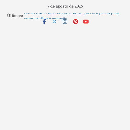
7 de agosto de 2026
Como rotear internet do iPhone: passo a passo para
Últimos:
compartilhar a conexão
Mude Estes Ajustes Agora no Seu Mac
Como Usar os Cantos de Acesso Rápido no Mac
Como fechar rapidamente todas as janelas ou
aplicativos abertos no Mac
Como gravar tela do MacBook: passo a passo simples