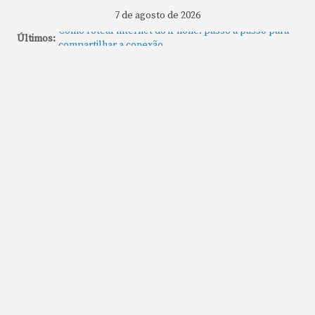
7 de agosto de 2026
Como rotear internet do iPhone: passo a passo para
Últimos:
compartilhar a conexão
Mude Estes Ajustes Agora no Seu Mac
Como Usar os Cantos de Acesso Rápido no Mac
Como fechar rapidamente todas as janelas ou
aplicativos abertos no Mac
Como gravar tela do MacBook: passo a passo simples