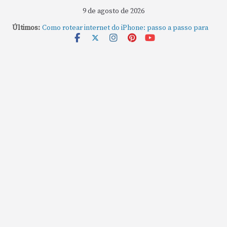
9 de agosto de 2026
Últimos:
Como rotear internet do iPhone: passo a passo para
compartilhar a conexão
Mude Estes Ajustes Agora no Seu Mac
Como Usar os Cantos de Acesso Rápido no Mac
Como fechar rapidamente todas as janelas ou
aplicativos abertos no Mac
Como gravar tela do MacBook: passo a passo simples