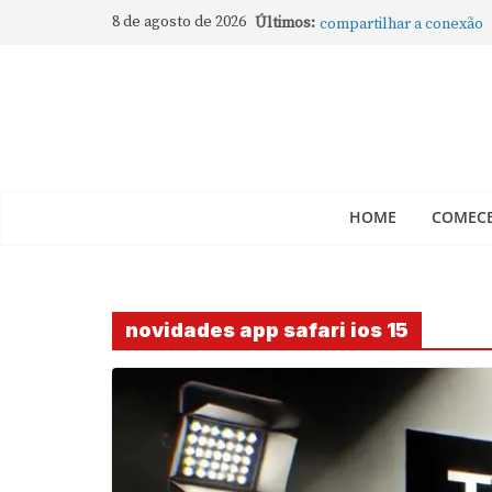
Como rotear internet do
8 de agosto de 2026
Últimos:
compartilhar a conexão
Mude Estes Ajustes Ago
Como Usar os Cantos de
Como fechar rapidamente 
abertos no Mac
Como gravar tela do Mac
HOME
COMECE
novidades app safari ios 15