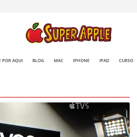
 iPhone: passo a passo para
ra no Seu Mac
 Acesso Rápido no Mac
todas as janelas ou aplicativos
Book: passo a passo simples
 POR AQUI
BLOG
MAC
IPHONE
IPAD
CURSO