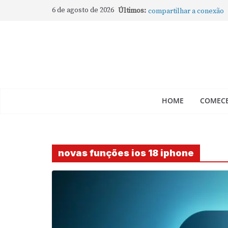
Como rotear internet do
6 de agosto de 2026
Últimos:
compartilhar a conexão
Mude Estes Ajustes Ago
Como Usar os Cantos de
Como fechar rapidamente 
abertos no Mac
Como gravar tela do Mac
HOME
COMECE
novas funções ios 18 iphone