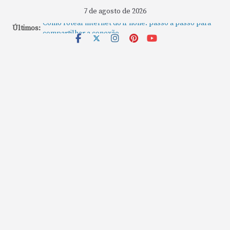
7 de agosto de 2026
Como rotear internet do iPhone: passo a passo para
Últimos:
compartilhar a conexão
Mude Estes Ajustes Agora no Seu Mac
Como Usar os Cantos de Acesso Rápido no Mac
Como fechar rapidamente todas as janelas ou
aplicativos abertos no Mac
Como gravar tela do MacBook: passo a passo simples